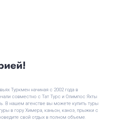
рией!
ьях Туркмен начиная с 2002 года в
чали совместно с Тат Турс и Олимпос Яхты
ь. В нашем агенстве вы можете купить туры
 туры в гору Химера, каньон, каноэ, прыжки с
роведите свой отдых в полном объеме.