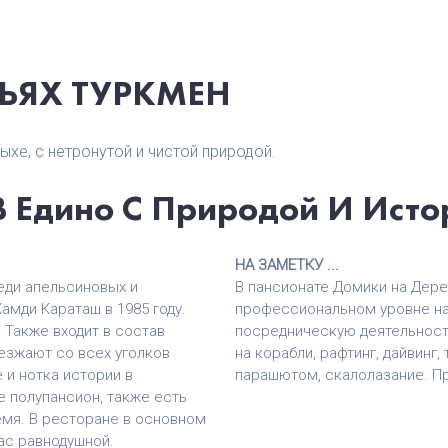
ЬЯХ ТУРКМЕН
хе, с нетронутой и чистой природой.
В Едино С Природой И Исто
НА ЗАМЕТКУ ...
еди апельсиновых и
В пансионате Домики на Дерев
амди Караташ в 1985 году.
профессиональном уровне на
 Также входит в состав
посредническую деятельност
езжают со всех уголков
на корабли, рафтинг, дайвинг,
 и нотка истории в
парашютом, скалолазание. П
е полупансион, также есть
ремя. В ресторане в основном
вас равнодушной.