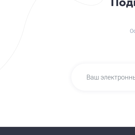
Под
О