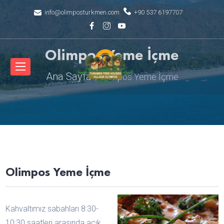
info@olimposturkmen.com
+90 537 6197707
Olimpos Yeme İçme
Ana Sayfa
Olimpos Yeme İçme
Olimpos Yeme İçme
Kahvaltımız sabahları 8:30-
10:30 saatleri arasında açık