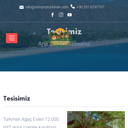
info@olimposturkmen.com
+90 537 6197707
Tesisimiz
Ana Sayfa
Tesisimiz
Tesisimiz
Türkmen Ağaç Evleri 12.000
mt2 arazi üzerine kurulmuş